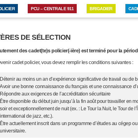
OLICIER
PCU – CENTRALE 911
BRIGADIER
CAD
TÈRES DE SÉLECTION
utement des cadet(te)s policier(-ière) est terminé pour la pério
venir cadet policier, vous devez remplir les conditions suivantes :
Détenir au moins un an d’expérience significative de travail ou de 
Avoir une bonne connaissance du français et une connaissance d’u
Répondre aux exigences de l’accréditation sécuritaire
Être disponible du début juin jusqu’à la fin août pour travailler en 
soir et exceptionnellement de nuit (ex. : Le Tour la Nuit, le Tour de l’Î
international de jazz, etc.).
Être actuellement inscrit dans un programme d’études au cégep ou à
universitaire.